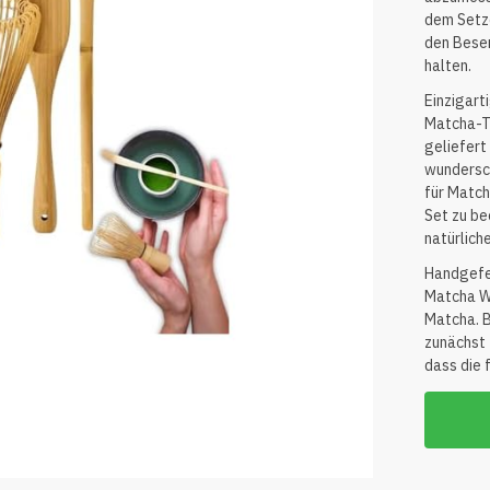
dem Setze
den Bese
halten.
Einzigart
Matcha-T
geliefert
wundersc
für Match
Set zu be
natürlich
Handgefe
Matcha Wh
Matcha. B
zunächst 
dass die 