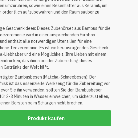
n umzurühren, sowie einen Besenhalter aus Keramik, um
n ordentlich aufzubewahren und den Raum sauber zu
ige Geschenkideen: Dieses Zubehörset aus Bambus für die
eezeremonie wird in einer ansprechenden Farbbox
 und enthält alle notwendigen Utensilien für eine
höne Teezeremonie. Es ist ein herausragendes Geschenk
a-Liebhaber und eine Möglichkeit, Ihre Lieben mit einem
eindrucken, das ihnen bei der Zubereitung dieses
en Getränks der Welt hilft.
rtigter Bambusbesen (Matcha-Schneebesen): Der
isk ist das essenzielle Werkzeug für die Zubereitung von
evor Sie ihn verwenden, sollten Sie den Bambusbesen
für 2-3 Minuten in Wasser einweichen, um sicherzustellen,
feinen Borsten beim Schlagen nicht brechen.
Produkt kaufen