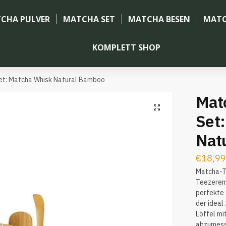
CHA PULVER
MATCHA SET
MATCHA BESEN
MATC
KOMPLETT SHOP
et: Matcha Whisk Natural Bamboo
Mat
🔍
Set
Nat
€
18,99
Matcha-T
Teezeremo
perfekte 
der ideal
Löffel mi
abzumesse